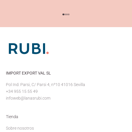
Ir al artículo 1
Ir al artículo 2
Ir al artículo 3
Ir al artículo 4
IMPORT EXPORT VAL SL
Pol Ind. Parsi, C/ Parsi 4, nº10 41016 Sevilla
+34 955 15 55 49
infoweb@lanasrubi.com
Tienda
Sobre nosotros