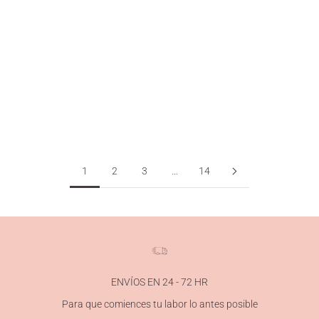
Cal para tejer una manta de grannies para bebé
Cal Manta Bebé Muchas pedisteis una labor como esta, dedicada
a los peques de la casa y especial por cada uno de sus detalles. Os
presentamos la manta de lana para bebé “Érase una vez”, un
diseño...
Leer más
1
2
3
…
14
ENVÍOS EN 24 - 72 HR
Para que comiences tu labor lo antes posible