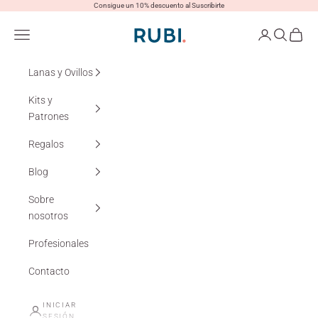
Ir al contenido
Consigue un 10% descuento al Suscribirte
Lanas Rubí
Menú
Iniciar sesión
Buscar
Cesta
Lanas y Ovillos
Kits y
Patrones
Regalos
Blog
Sobre
nosotros
Profesionales
Contacto
INICIAR
SESIÓN