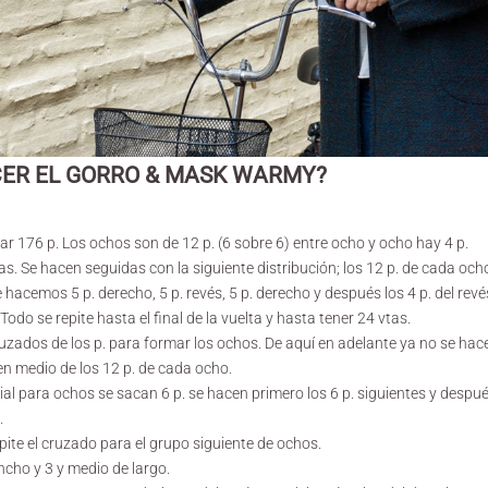
ER EL GORRO & MASK WARMY?
ar 176 p. Los ochos son de 12 p. (6 sobre 6) entre ocho y ocho hay 4 p.
as. Se hacen seguidas con la siguiente distribución; los 12 p. de cada oc
ue hacemos 5 p. derecho, 5 p. revés, 5 p. derecho y después los 4 p. del re
Todo se repite hasta el final de la vuelta y hasta tener 24 vtas.
uzados de los p. para formar los ochos. De aquí en adelante ya no se hacen
n medio de los 12 p. de cada ocho.
ial para ochos se sacan 6 p. se hacen primero los 6 p. siguientes y desp
.
epite el cruzado para el grupo siguiente de ochos.
cho y 3 y medio de largo.