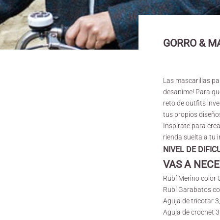
GORRO & M
Las mascarillas pa
desanime! Para que
reto de outfits inv
tus propios diseño
Inspírate para cre
rienda suelta a tu 
NIVEL DE DIFIC
VAS A NECE
Rubí
Merino color 
Rubí
Garabatos co
Aguja de tricotar 
Aguja de crochet 3