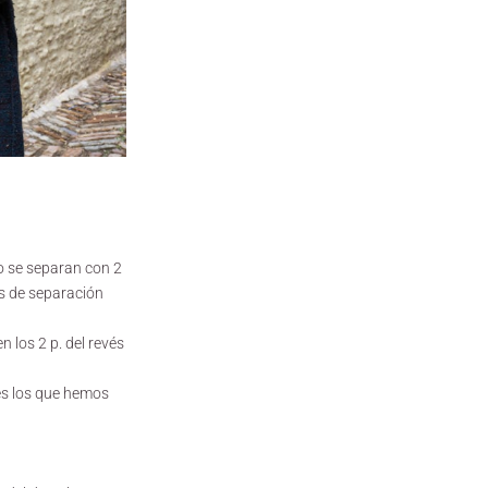
ho se separan con 2
vés de separación
 los 2 p. del revés
ués los que hemos