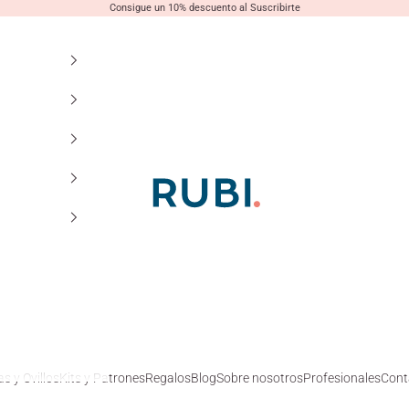
Consigue un 10% descuento al Suscribirte
Lanas Rubí
s y Ovillos
Kits y Patrones
Regalos
Blog
Sobre nosotros
Profesionales
Cont