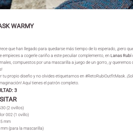
ASK WARMY
rece que han llegado para quedarse más tiempo de lo esperado, ¡pero qu
 empieces a cogerle cariño a este peculiar complemento, en
Lanas Rubí
ernales
, compuestos por una mascarilla a juego de un gorro, ¡y queremos 
s!
ar tu propio diseño y no olvides etiquetarnos en #RetoRubiOutfitMask. ¡Sol
imaginación! Aquí tienes el patrón completo.
ULTAD: 3
SITAR
530
(2 ovillos)
lor 002
(1 ovillo)
3,5 mm
 mm (para la mascarilla)