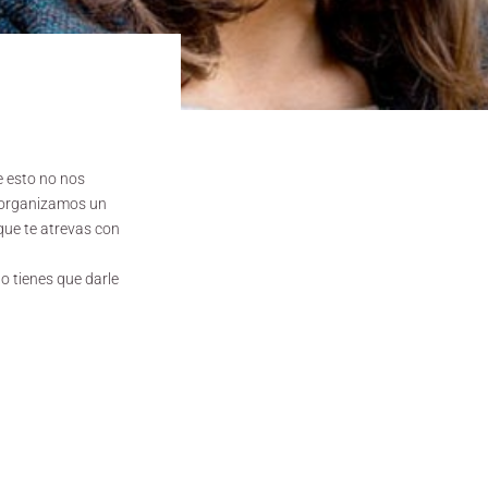
e esto no nos
organizamos
un
que te atrevas con
o tienes que darle