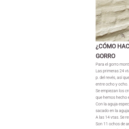
¿CÓMO HAC
GORRO
Para el gorro mont
Las primeras 24 vt
p. del revés, así q
entre ocho y ocho. 
Se empiezan los cr
que hemos hecho e
Con la aguja espec
sacado en la aguja
A las 14 vtas. Se r
Son 11 ochos de an