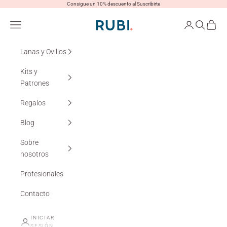
Ir al contenido
Consigue un 10% descuento al Suscribirte
Lanas Rubí
Menú
Iniciar sesión
Buscar
Cesta
Lanas y Ovillos
Kits y
Patrones
Regalos
Blog
Sobre
nosotros
Profesionales
Contacto
INICIAR
SESIÓN