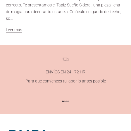
correcto. Te presentamos el Tapiz Sueño Sideral, una pieza llena
de magia para decorar tu estancia. Colócalo colgando del techo,
so...
Leer más
ENVÍOS EN 24 - 72 HR
Para que comiences tu labor lo antes posible
Ir al artículo 1
Ir al artículo 2
Ir al artículo 3
Ir al artículo 4