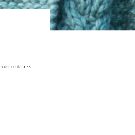
a de tricotar nº5;