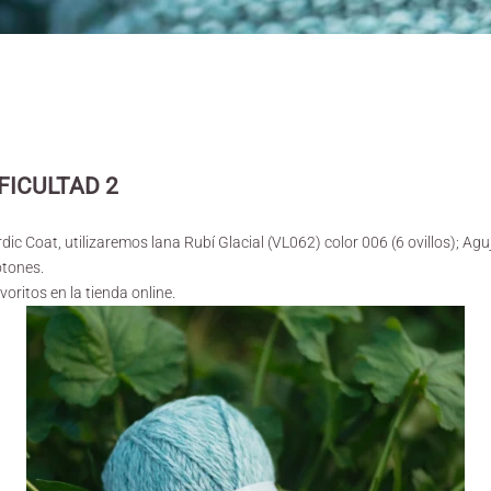
IFICULTAD 2
rdic Coat, utilizaremos lana
Rubí Glacial
(VL062) color 006 (6 ovillos); Aguj
otones.
voritos en la tienda online.