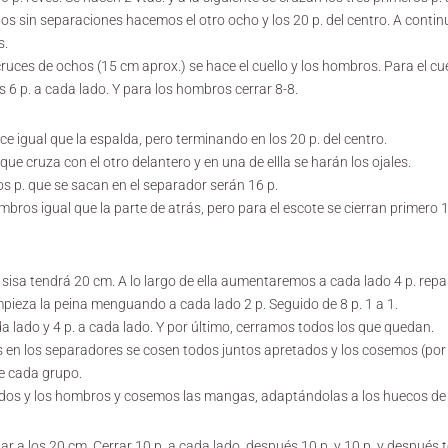
dos sin separaciones hacemos el otro ocho y los 20 p. del centro. A cont
s.
uces de ochos (15 cm aprox.) se hace el cuello y los hombros. Para el cuell
 6 p. a cada lado. Y para los hombros cerrar 8-8.
e igual que la espalda, pero terminando en los 20 p. del centro.
 que cruza con el otro delantero y en una de ellla se harán los ojales.
os p. que se sacan en el separador serán 16 p.
bros igual que la parte de atrás, pero para el escote se cierran primero 1
sisa tendrá 20 cm. A lo largo de ella aumentaremos a cada lado 4 p. repa
empieza la peina menguando a cada lado 2 p. Seguido de 8 p. 1 a 1.
da lado y 4 p. a cada lado. Y por último, cerramos todos los que quedan.
 en los separadores se cosen todos juntos apretados y los cosemos (por e
de cada grupo.
dos y los hombros y cosemos las mangas, adaptándolas a los huecos de l
gar a los 20 cm. Cerrar 10 p. a cada lado, después 10 p. y 10 p. y después 