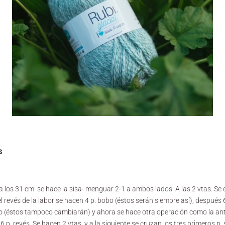
s
 los 31 cm. se hace la sisa- menguar 2-1 a ambos lados. A las 2 vtas. Se
el revés de la labor se hacen 4 p. bobo (éstos serán siempre así), después 6
 (éstos tampoco cambiarán) y ahora se hace otra operación como la anter
 6 p. revés. Se hacen 2 vtas. y a la siguiente se cruzan los tres primeros p.