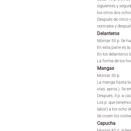
siguientes y segui
los otros dos ocho
Después de cinco cr
centrales y después
Delanteros
Montar 55 p. Se hac
En esta parte es la
En los delanteros l
La forma de los hom
Mangas
Montar 30 p.
La manga hasta la 
vtas. aprox.). Se 
Después, 3 p. a ca
Los p. que tenemos
labor) a los ocho 
Se cosen los costa
Capucha
Montar 82 p. al lle