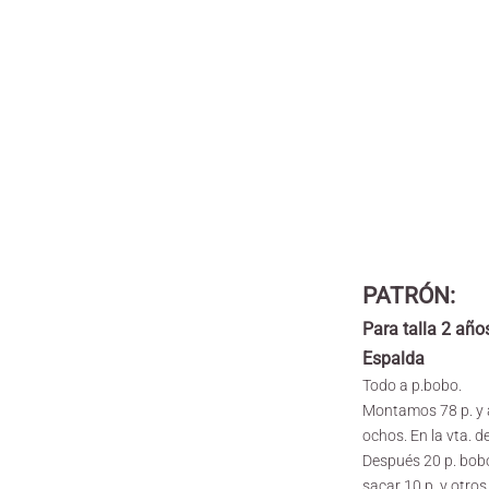
PATRÓN:
Para talla 2 año
Espalda
Todo a p.bobo.
Montamos 78 p. y a
ochos. En la vta. d
Después 20 p. bobo
sacar 10 p. y otros