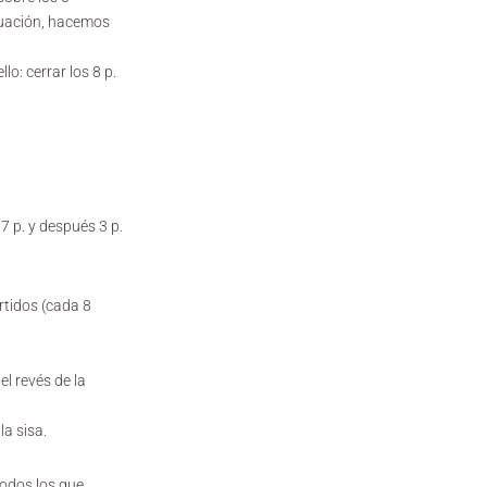
inuación, hacemos
o: cerrar los 8 p.
7 p. y después 3 p.
rtidos (cada 8
l revés de la
a sisa.
todos los que