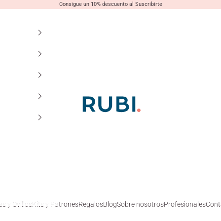
Consigue un 10% descuento al Suscribirte
Lanas Rubí
s y Ovillos
Kits y Patrones
Regalos
Blog
Sobre nosotros
Profesionales
Cont