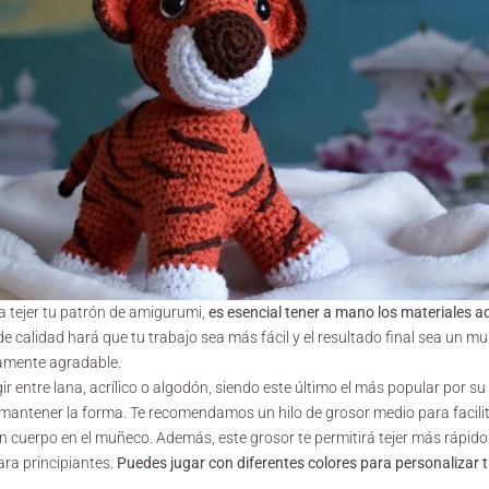
 tejer tu patrón de amigurumi,
es esencial tener a mano los materiales 
e calidad hará que tu trabajo sea más fácil y el resultado final sea un mu
camente agradable.
ir entre lana, acrílico o algodón, siendo este último el más popular por s
antener la forma. Te recomendamos un hilo de grosor medio para facilitar
 cuerpo en el muñeco. Además, este grosor te permitirá tejer más rápid
para principiantes.
Puedes jugar con diferentes colores para personalizar 