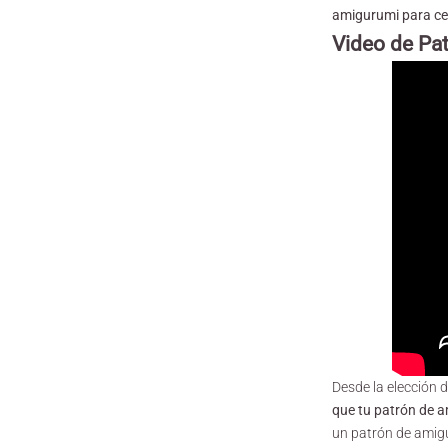
amigurumi para ce
Video de Pa
Desde la elección d
que tu patrón de 
un patrón de amig