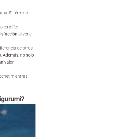
ana. El término
no es difícil
tisfacción
al ver el
iferencia de otros
.
Además, no solo
n valor
rochet mientras
migurumi?