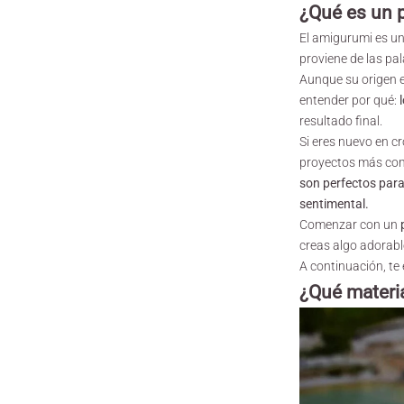
¿Qué es un 
El amigurumi es un
proviene de las pal
Aunque su origen e
entender por qué:
resultado final.
Si eres nuevo en c
proyectos más com
son perfectos par
sentimental.
Comenzar con un
creas algo adorabl
A continuación, te
¿Qué materi