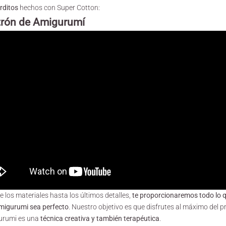
rditos
hechos con Super Cotton:
trón de Amigurumí
e los materiales hasta los últimos detalles,
te proporcionaremos todo lo 
amigurumi sea perfecto
. Nuestro objetivo es que disfrutes al máximo del p
urumi es una
técnica creativa y también terapéutica
.