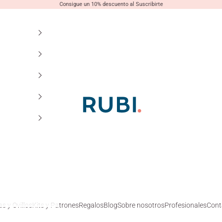
Consigue un 10% descuento al Suscribirte
Lanas Rubí
s y Ovillos
Kits y Patrones
Regalos
Blog
Sobre nosotros
Profesionales
Cont