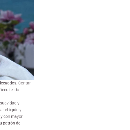
adecuados.
Contar
ñeco tejido
u suavidad y
 el tejido y
o y con mayor
tu
patrón de