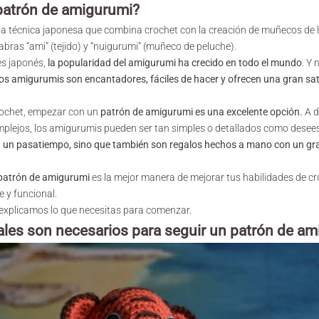
patrón de amigurumi
?
a técnica japonesa que combina crochet con la creación de muñecos de l
abras “ami” (tejido) y “nuigurumi” (muñeco de peluche).
s japonés,
la popularidad del amigurumi ha crecido en todo el mundo
. Y 
los amigurumis son encantadores, fáciles de hacer y ofrecen una gran sa
rochet, empezar con un
patrón de amigurumi
es una excelente opción.
A d
plejos, los amigurumis pueden ser tan simples o detallados como desees
a un pasatiempo, sino que también son regalos hechos a mano con un gra
patrón de amigurumi
es la mejor manera de mejorar tus habilidades de c
e y funcional.
 explicamos lo que necesitas para comenzar.
ales son necesarios para seguir un patrón de a