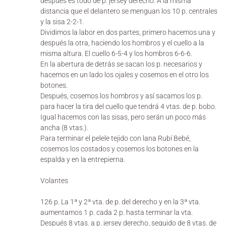
después es todo de p. jersey derecho. A la misma
distancia que el delantero se menguan los 10 p. centrales
y la sisa 2-2-1.
Dividimos la labor en dos partes, primero hacemos una y
después la otra, haciendo los hombros y el cuello a la
misma altura. El cuello 6-5-4 y los hombros 6-6-6.
En la abertura de detrás se sacan los p. necesarios y
hacemos en un lado los ojales y cosemos en el otro los
botones.
Después, cosemos los hombros y así sacamos los p.
para hacer la tira del cuello que tendrá 4 vtas. de p. bobo.
Igual hacemos con las sisas, pero serán un poco más
ancha (8 vtas.).
Para terminar el pelele tejido con lana Rubí Bebé,
cosemos los costados y cosemos los botones en la
espalda y en la entrepierna.
Volantes
126 p. La 1ª y 2ª vta. de p. del derecho y en la 3ª vta.
aumentamos 1 p. cada 2 p. hasta terminar la vta.
Después 8 vtas. a p. jersey derecho, seguido de 8 vtas. de