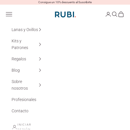
Ir al contenido
Consigue un 10% descuento al Suscribirte
Lanas Rubí
Menú
Iniciar sesión
Buscar
Cesta
Lanas y Ovillos
Kits y
Patrones
Regalos
Blog
Sobre
nosotros
Profesionales
Contacto
INICIAR
SESIÓN