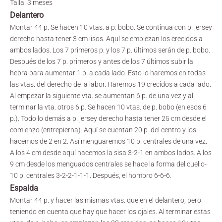
Talla: 3 meses
Delantero
Montar 44 p. Se hacen 10 vtas. a p. bobo. Se continua con p. jersey
derecho hasta tener 3 cm lisos. Aquí se empiezan los crecidos a
ambos lados. Los 7 primeros p. y los 7 p. últimos serán de p. bobo.
Después de los 7 p. primeros y antes de los 7 últimos subir la
hebra para aumentar 1 p. a cada lado. Esto lo haremos en todas
las vtas. del derecho de la labor. Haremos 19 crecidos a cada lado.
Al empezar la siguiente vta. se aumentan 6 p. de una vez y al
terminar la vta. otros 6 p. Se hacen 10 vtas. de p. bobo (en esos 6
p.). Todo lo demás a p. jersey derecho hasta tener 25 cm desde el
comienzo (entrepierna). Aquí se cuentan 20 p. del centro y los
hacemos de 2 en 2. Así menguaremos 10 p. centrales de una vez.
A los 4 cm desde aquí hacemos la sisa 3-2-1 en ambos lados. A los
9 cm desde los menguados centrales se hace la forma del cuello-
10 p. centrales 3-2-2-1-1-1. Después, el hombro 6-6-6.
Espalda
Montar 44 p. y hacer las mismas vtas. que en el delantero, pero
teniendo en cuenta que hay que hacer los ojales. Al terminar estas