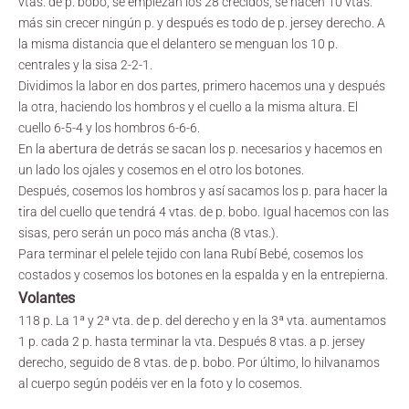
vtas. de p. bobo, se empiezan los 28 crecidos, se hacen 10 vtas.
más sin crecer ningún p. y después es todo de p. jersey derecho. A
la misma distancia que el delantero se menguan los 10 p.
centrales y la sisa 2-2-1.
Dividimos la labor en dos partes, primero hacemos una y después
la otra, haciendo los hombros y el cuello a la misma altura. El
cuello 6-5-4 y los hombros 6-6-6.
En la abertura de detrás se sacan los p. necesarios y hacemos en
un lado los ojales y cosemos en el otro los botones.
Después, cosemos los hombros y así sacamos los p. para hacer la
tira del cuello que tendrá 4 vtas. de p. bobo. Igual hacemos con las
sisas, pero serán un poco más ancha (8 vtas.).
Para terminar el pelele tejido con lana Rubí Bebé, cosemos los
costados y cosemos los botones en la espalda y en la entrepierna.
Volantes
118 p. La 1ª y 2ª vta. de p. del derecho y en la 3ª vta. aumentamos
1 p. cada 2 p. hasta terminar la vta. Después 8 vtas. a p. jersey
derecho, seguido de 8 vtas. de p. bobo. Por último, lo hilvanamos
al cuerpo según podéis ver en la foto y lo cosemos.