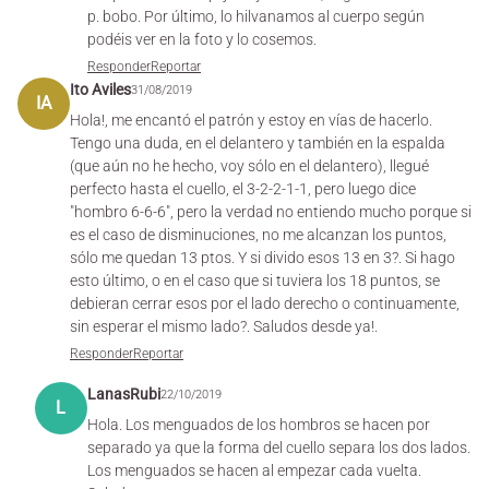
p. bobo. Por último, lo hilvanamos al cuerpo según
podéis ver en la foto y lo cosemos.
Responder
Reportar
Ito Aviles
31/08/2019
IA
Hola!, me encantó el patrón y estoy en vías de hacerlo.
Tengo una duda, en el delantero y también en la espalda
(que aún no he hecho, voy sólo en el delantero), llegué
perfecto hasta el cuello, el 3-2-2-1-1, pero luego dice
"hombro 6-6-6", pero la verdad no entiendo mucho porque si
es el caso de disminuciones, no me alcanzan los puntos,
sólo me quedan 13 ptos. Y si divido esos 13 en 3?. Si hago
esto último, o en el caso que si tuviera los 18 puntos, se
debieran cerrar esos por el lado derecho o continuamente,
sin esperar el mismo lado?. Saludos desde ya!.
Responder
Reportar
LanasRubi
22/10/2019
L
Hola. Los menguados de los hombros se hacen por
separado ya que la forma del cuello separa los dos lados.
Los menguados se hacen al empezar cada vuelta.