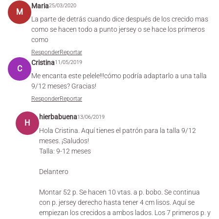
Maria
25/03/2020
M
La parte de detrás cuando dice después de los crecido mas
como se hacen todo a punto jersey o se hace los primeros
como
Responder
Reportar
Cristina
11/05/2019
C
Me encanta este pelele!!!cómo podría adaptarlo a una talla
9/12 meses? Gracias!
Responder
Reportar
hierbabuena
13/06/2019
H
Hola Cristina. Aquí tienes el patrón para la talla 9/12
meses. ¡Saludos!
Talla: 9-12 meses
Delantero
Montar 52 p. Se hacen 10 vtas. a p. bobo. Se continua
con p. jersey derecho hasta tener 4 cm lisos. Aquí se
empiezan los crecidos a ambos lados. Los 7 primeros p. y