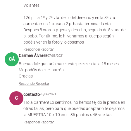
Volantes
126 p. La 1ª y 2ª vta. de p. del derecho y en la 3ª vta.
aumentamos 1 p. cada 2 p. hasta terminar la vta.
Después 8 vtas. a p. jersey derecho, seguido de 8 vtas. de
p. bobo. Por último, lo hilvanamos al cuerpo según
podéis ver en la foto y lo cosemos
Responder
Reportar
Carmen Álvarez
07/03/2021
CÁ
Buenas. Me gustaría hacer este pelele en talla 18 meses.
Me podéis decir el patrón
Gracias
Responder
Reportar
contacto
28/06/2021
C
¡Hola Carmen! Lo sentimos, no hemos tejido la prenda en
otras tallas, pero para que puedas adaptarlo te dejamos
la MUESTRA 10 x 10 cm = 36 puntos x 45 vueltas
Responder
Reportar