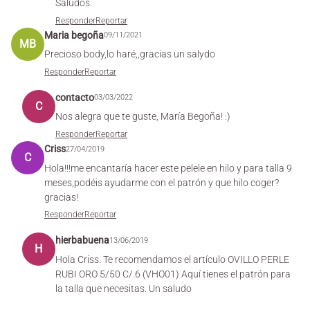
Saludos.
Responder
Reportar
Maria begoña
09/11/2021
MB
Precioso body,lo haré,,gracias un salydo
Responder
Reportar
contacto
03/03/2022
C
Nos alegra que te guste, María Begoña! :)
Responder
Reportar
Criss
27/04/2019
C
Hola!!!me encantaría hacer este pelele en hilo y para talla 9
meses,podéis ayudarme con el patrón y que hilo coger?
gracias!
Responder
Reportar
hierbabuena
13/06/2019
H
Hola Criss. Te recomendamos el artículo OVILLO PERLE
RUBI ORO 5/50 C/.6 (VHO01) Aquí tienes el patrón para
la talla que necesitas. Un saludo